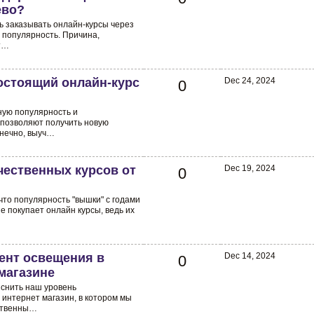
ево?
 заказывать онлайн-курсы через
 популярность. Причина,
т…
гостоящий онлайн-курс
Dec 24, 2024
0
ную популярность и
 позволяют получить новую
онечно, выуч…
ественных курсов от
Dec 19, 2024
0
что популярность "вышки" с годами
 покупает онлайн курсы, ведь их
ент освещения в
Dec 14, 2024
0
магазине
яснить наш уровень
интернет магазин, в котором мы
бственны…