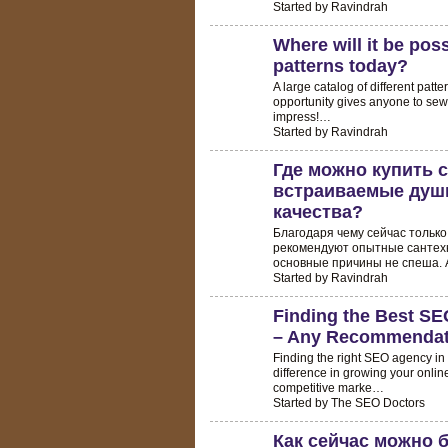
Started by Ravindrah
Where will it be poss
patterns today?
A large catalog of different patte
opportunity gives anyone to sew 
impress!…
Started by Ravindrah
Где можно купить 
встраиваемые душ
качества?
Благодаря чему сейчас тольк
рекомендуют опытные сантехн
основные причины не спеша.
Started by Ravindrah
Finding the Best SE
– Any Recommendat
Finding the right SEO agency i
difference in growing your onlin
competitive marke…
Started by The SEO Doctors
Как сейчас можно 