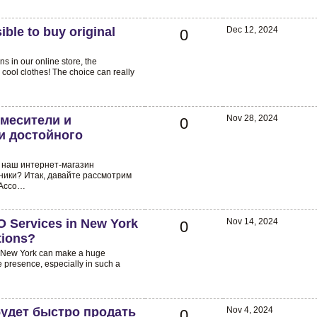
ible to buy original
Dec 12, 2024
0
rns in our online store, the
cool clothes! The choice can really
смесители и
Nov 28, 2024
0
и достойного
о наш интернет-магазин
ики? Итак, давайте рассмотрим
 Ассо…
O Services in New York
Nov 14, 2024
0
ions?
n New York can make a huge
e presence, especially in such a
будет быстро продать
Nov 4, 2024
0