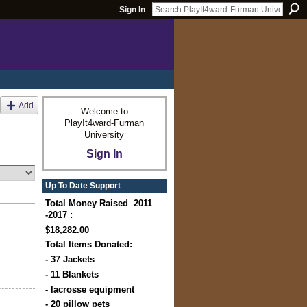
Sign In
Add
Welcome to
PlayIt4ward-Furman
University
Sign In
Up To Date Support
Total Money Raised 2011
-2017 :
$18,282.00
Total Items Donated:
- 37 Jackets
- 11 Blankets
- lacrosse equipment
- 20 pillow pets