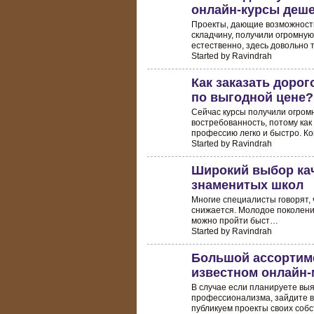
онлайн-курсы деш
Проекты, дающие возможность
складчину, получили огромную
естественно, здесь довольно 
Started by Ravindrah
Как заказать доро
по выгодной цене?
Сейчас курсы получили огром
востребованность, потому как
профессию легко и быстро. К
Started by Ravindrah
Широкий выбор кач
знаменитых школ
Многие специалисты говорят, 
снижается. Молодое поколение
можно пройти быст…
Started by Ravindrah
Большой ассортим
известном онлайн-
В случае если планируете вы
профессионализма, зайдите в 
публикуем проекты своих со