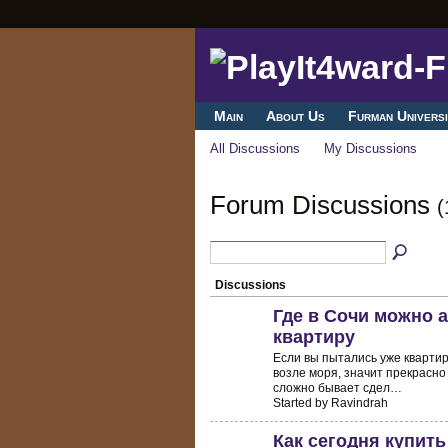
Main
About Us
Furman Universi
All Discussions
My Discussions
Forum Discussions
(
Discussions
Где в Сочи можно 
квартиру
Если вы пытались уже квартир
возле моря, значит прекрасно
сложно бывает сдел…
Started by Ravindrah
Как сегодня купит