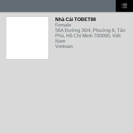
Nhà Cái TOBET88
Female
56A Đường 30/4, Phường 6, Tân
Phú, Hồ Chí Minh 700000, Việt
Nam
Vietnam