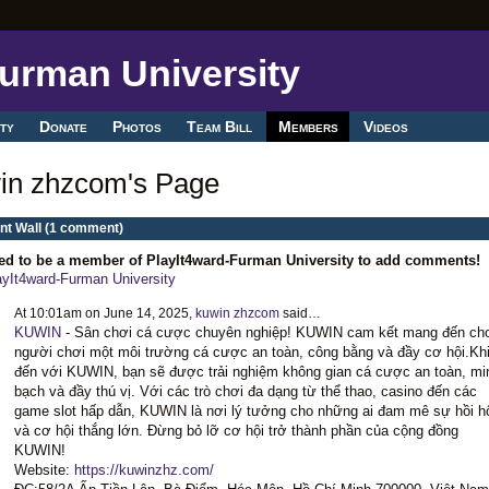
ty
Donate
Photos
Team Bill
Members
Videos
in zhzcom's Page
t Wall (1 comment)
ed to be a member of PlayIt4ward-Furman University to add comments!
ayIt4ward-Furman University
At 10:01am on June 14, 2025,
kuwin zhzcom
said…
KUWIN
- Sân chơi cá cược chuyên nghiệp! KUWIN cam kết mang đến ch
người chơi một môi trường cá cược an toàn, công bằng và đầy cơ hội.Kh
đến với KUWIN, bạn sẽ được trải nghiệm không gian cá cược an toàn, mi
bạch và đầy thú vị. Với các trò chơi đa dạng từ thể thao, casino đến các
game slot hấp dẫn, KUWIN là nơi lý tưởng cho những ai đam mê sự hồi h
và cơ hội thắng lớn. Đừng bỏ lỡ cơ hội trở thành phần của cộng đồng
KUWIN!
Website:
https://kuwinzhz.com/