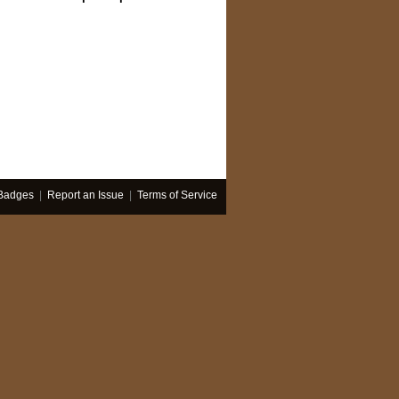
Badges
|
Report an Issue
|
Terms of Service