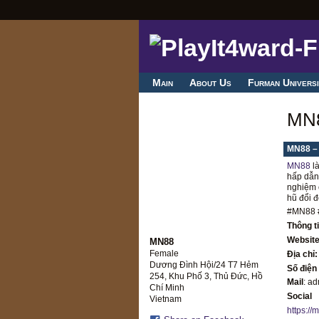
Main
About Us
Furman Universi
MN
MN88 – 
MN88
l
hấp dẫn.
nghiệm 
hũ đổi đ
#MN88 
Thông ti
Websit
MN88
Female
Địa chỉ:
Dương Đình Hội/24 T7 Hẻm
Số điện 
254, Khu Phố 3, Thủ Đức, Hồ
Mail
: a
Chí Minh
Social
Vietnam
https:/