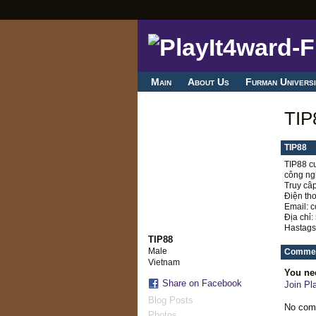
Main
About Us
Furman Universi
TIP
TIP88
TIP88 c
công ngh
Truy câ
Điện th
Email: c
Địa chỉ
Hastags:
TIP88
Male
Commen
Vietnam
You ne
Share on Facebook
Join Pl
Blog Posts
No com
Photos