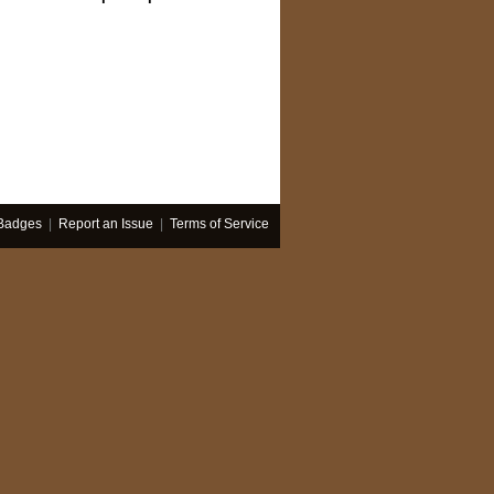
Badges
|
Report an Issue
|
Terms of Service