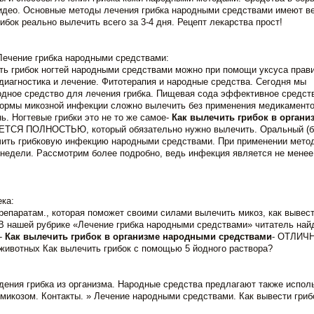
в идео. Основные методы лечения грибка народными средствами имеют в
ибок реально вылечить всего за 3-4 дня. Рецепт лекарства прост!
 Лечение грибка народными средствами:
ь грибок ногтей народными средствами можно при помощи уксуса прав
диагностика и лечение. Фитотерапия и народные средства. Сегодня мы
родное средство для лечения грибка. Пищевая сода эффективное средств
формы микозной инфекции сложно вылечить без применения медикаменто
ь. Ногтевые грибки это не то же самое-
Как вылечить грибок в органи
ТСЯ ПОЛНОСТЬЮ, который обязательно нужно вылечить. Оральный (
ечить грибковую инфекцию народными средствами. При применении мето
3 недели. Рассмотрим более подробно, ведь инфекция является не менее
ка:
репаратам., которая поможет своими силами вылечить микоз, как вывест
В нашей рубрике «Лечение грибка народными средствами» читатель най
-
Как вылечить грибок в организме народными средствами
- ОТЛИЧ
вотных Как вылечить грибок с помощью 5 йодного раствора?
дения грибка из организма. Народные средства предлагают также испол
микозом. Контакты. » Лечение народными средствами. Как вывести гриб