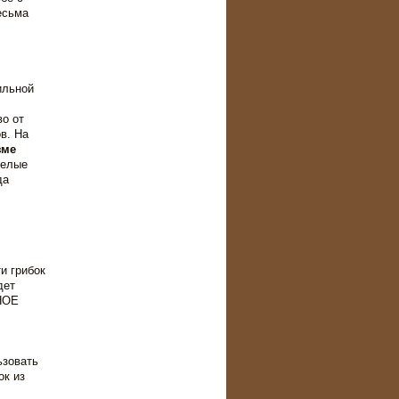
есьма
ильной
о от
в. На
зме
белые
да
и грибок
дет
НОЕ
ьзовать
ок из