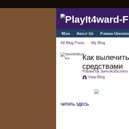
Main
About Us
Furman Universi
All Blog Posts
My Blog
Как вылечить
средствами
Posted by
3omv9c65cmkrs
View Blog
ЧИТАТЬ ЗДЕСЬ