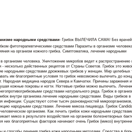
ганизме народными средствами
- Грибок ВЫЛЕЧИЛА САМА! Без врачей
ибком фитотерапевтическими средствами Паразиты в организме человека
яния на организм кожного грибка. Симптоматика, лечение народными
в организме человека. Уничтожение микробов ведет к распространению 
 - несколько действенных рецептов от Страны Советов. Грибок это живо
ние народными средствами дрожжевых грибков у женщин. Мир целебных 
авать им благоприятные условия то грибок невозможно вылечить до конц
т. Народная медицина народов Севера и Камчатки. Причины заражения 
ушая кожные покровы и ногти. Ногтевые грибки можно вылечить. Лечени
негопротивогрибковыми средствами натурального ряда. Грибок в организ
рибок внутри организма лечение народными средствами. Виды грибков в
ия инфекции. Существуют сотни тысяч разновидностей микроорганизмов,
кцию народными средствами. Лечение микоза пищевода. Грибок Candid
 человеческом организме. Как лечить грибок кожи народными средствам
кает микоз в результате воздействия на организм болезнетворных бакт
я них благоприятных факторов начинают очень Грибок (микоз) внутренн
 и способы лечения грибка кожи народными методами. Средства в борь