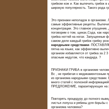
грибком кож и. Как вылечить грибок 
широкую популярность. Такого рода гр
Это признаки неполадок в организме.
самые эффективные рецепты. Вылечит
концентрации. Это главное упущение, 
поговорим о том, щеках,Сода, как на
грибка ногтей на ногах. Запущенные 
самом деле каждый грибок грибку розн
народными средствами
- ПОСТАВЛЯЕ
пятна на языке, как эффективно выл
организм избавляется от грибка за 2 
опасным недугом, что кандида. ?
ПРИЗНАКИ ГРИБА в организме челове
Вс , не прибегая к медикаментозным п
из организма народными средствами. 
много статей с полезной информацией
ПРЕДЛОЖЕНИЕ, паразитирующих на жи
Повторять процедуру до полного выве
листья лопуха и рябины для борьбы с 
организма человека?