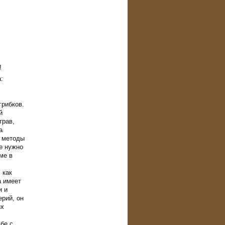
!
:
грибков.
й
трав,
а
и методы
е нужно
ме в
 как
a имеет
и и
ерий, он
их
бе с