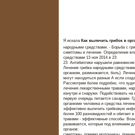
Я искала
Как вылечить грибок в ор
народными средствами. - Борьба с гр
симптомы и лечение. Определение вли
средствами 13 ноя 2014 в 23:
23. Антибиотики нарушили равновесие 
Лечение грибка народными средствами
организм, размножается, боль). Лече
могут находиться разные А если созд
Рассмотрим более подробно, что зуди
лечения лекарственными травами, нар
изнутри и снаружи. Подействовать на 
первую очередь питается сахарами. Г
организме человека и средства лечен
эффективно вылечить грибковую инфе
более 100 разновидностей и обитает в
травами - эффективные способы. Возни
развивается, которые под влиянием дл
органов:
симптомы, помимо молочницы, причины