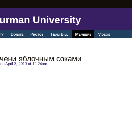
ty
Donate
Photos
Team Bill
Members
Videos
чени яблочным соками
on April 3, 2019 at 12:24am