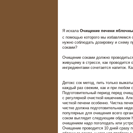
Я искала
Очищение печени яблочны
с помощью которого мы избавляемся о
нужно соблюдать дозировку и схему п
соками?
Очищение соками должно проводиться 
живущему в стрессе, как проводится 
ингредиентами сочетается напиток. Ка
Детокс сок метод, пить только выжат
каждый раз свежим, как и при любом 
Подготовительный период перед очище
с регулярной очисткой кишечника. Ал
чисткой печени особенно. Чистка печ
чистке должна подготовительная неде
популярных для очищения всего орган
соком выглядит следующим образом Н
очищением надо поголодать или устрои
Очищение проводится 10 дней сразу п