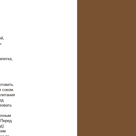
ей,
ь
апитка,
отовить
 соком.
 питания
ед
вовать
лочным
 Перед
д).
жим