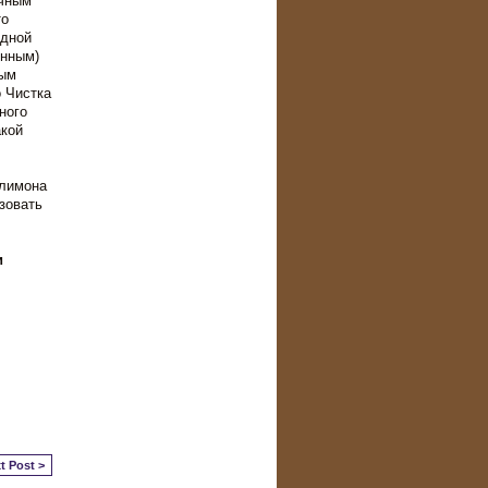
очным
то
одной
нным)
ным
 Чистка
ного
акой
 лимона
зовать
и
t Post >