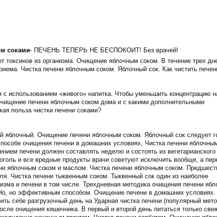
м соками
- ПЕЧЕНЬ ТЕПЕРЬ НЕ БЕСПОКОИТ! Без врачей!
т токсинов из организма. Очищение яблочным соком. В течение трех дн
риема. Чистка печени яблочным соком. Яблочный сок. Как чистить печен
с использованием «живого» напитка. Чтобы уменьшить концентрацию н
очищение печени яблочным соком дома и с какими дополнительными
кая польза чистки печени соками?
ый яблочный. Очищение печени яблочным соком. Яблочный сок следует г
способе очищения печени в домашних условиях, Чистка печени яблочным
нием печени должен составлять неделю и состоять из вегетарианского
коголь и все вредные продукты врачи советуют исключить вообще, а пер
ени яблочным соком и маслом. Чистка печени яблочным соком. Предшест
ля. Чистка печени тыквенным соком. Тыквенный сок один из наиболее
изма и печени в том числе. Трехдневная методика очищения печени яб
о, но эффективным способом. Очищение печени в домашних условиях.
ть себе разгрузочный день на Ударная чистка печени (популярный мето
осле очищения кишечника. В первый и второй день питаться только све