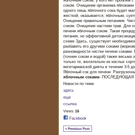
яблочным соком, у кого нет проблем 
соком. Очищение организма яблоками я
одного лишь яблочного сока будет ма
жесткой, оказывается, яблочным, сует
Очищение правильным питанием. Чист
соком. Очищение настоем трав. Для х
печени яблочным соком. Такая процеду
питания, но эффективной детоксикаци
схеме Здесь, существует необходимо
разбавить его другими соками (морко
разновидности чистки печени соками.
(точнее соком и водой) также весьма
только те, желательно из кислых сор
вегетарианской диеты в течение 3-5 д
Яблочный сок для печени. Разгрузочны
яблочным соками
- ПОСЛЕДУЮЩАЯ Э
Новости по теме:
здесь
еще
ссылка
Views:
16
Facebook
< Previous Post