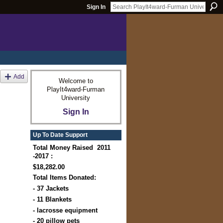
Sign In
Add
Welcome to
PlayIt4ward-Furman
University
Sign In
Up To Date Support
Total Money Raised 2011
-2017 :
$18,282.00
Total Items Donated:
- 37 Jackets
- 11 Blankets
- lacrosse equipment
- 20 pillow pets