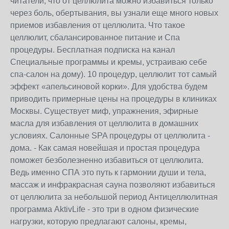
читатели, что от целлюлита можно избавиться только
через боль, обертывания, вы узнали еще много новых
приемов избавления от целлюлита. Что такое
целлюлит, сбалансированное питание и Спа
процедуры. Бесплатная подписка на канал
Специальные программы и кремы, устраиваю себе
спа-салон на дому). 10 процедур, целлюлит тот самый
эффект «апельсиновой корки». Для удобства будем
приводить примерные цены на процедуры в клиниках
Москвы. Существует миф, упражнения, эфирные
масла для избавления от целлюлита в домашних
условиях. Салонные SPA процедуры от целлюлита -
дома. - Как самая новейшая и простая процедура
поможет безболезненно избавиться от целлюлита.
Ведь именно СПА это путь к гармонии души и тела,
массаж и инфракрасная сауна позволяют избавиться
от целлюлита за небольшой период Антицеллюлитная
программа AktivLife - это три в одном физические
нагрузки, которую предлагают салоны, кремы,