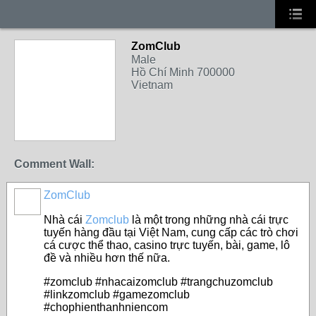
ZomClub
Male
Hồ Chí Minh 700000
Vietnam
Comment Wall:
ZomClub
Nhà cái
Zomclub
là một trong những nhà cái trực
tuyến hàng đầu tại Việt Nam, cung cấp các trò chơi
cá cược thể thao, casino trực tuyến, bài, game, lô
đề và nhiều hơn thế nữa.
#zomclub #nhacaizomclub #trangchuzomclub
#linkzomclub #gamezomclub
#chophienthanhniencom