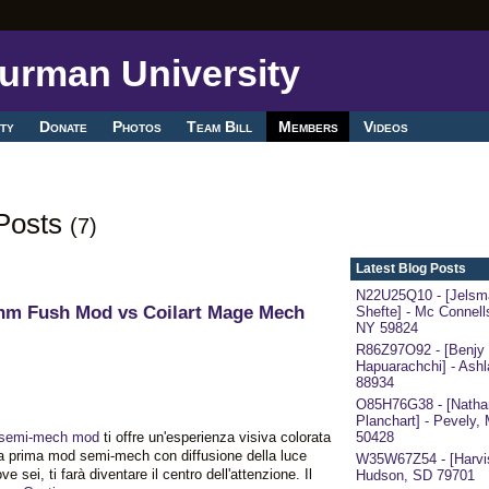
ty
Donate
Photos
Team Bill
Members
Videos
 Posts
(7)
Latest Blog Posts
N22U25Q10 - [Jelsm
hm Fush Mod vs Coilart Mage Mech
Shefte] - Mc Connells
NY 59824
R86Z97O92 - [Benjy
Hapuarachchi] - Ash
88934
O85H76G38 - [Nathan
Planchart] - Pevely,
 semi-mech mod
ti offre un'esperienza visiva colorata
50428
la prima mod semi-mech con diffusione della luce
W35W67Z54 - [Harvis
 sei, ti farà diventare il centro dell'attenzione. Il
Hudson, SD 79701