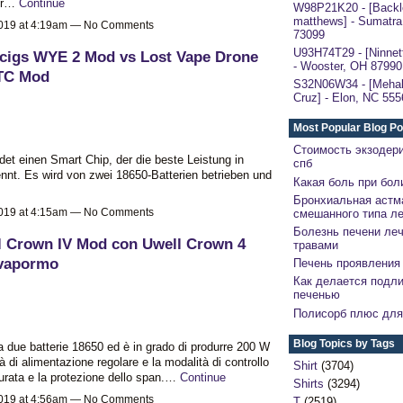
per…
Continue
W98P21K20 - [Backl
matthews] - Sumatra
2019 at 4:19am — No Comments
73099
U93H74T29 - [Ninnett
acigs WYE 2 Mod vs Lost Vape Drone
- Wooster, OH 87990
TC Mod
S32N06W34 - [Mehal
Cruz] - Elon, NC 555
Most Popular Blog Po
Стоимость экзодер
et einen Smart Chip, der die beste Leistung in
спб
nt. Es wird von zwei 18650-Batterien betrieben und
Какая боль при бол
Бронхиальная астм
2019 at 4:15am — No Comments
смешанного типа л
Болезнь печени ле
l Crown IV Mod con Uwell Crown 4
травами
.vapormo
Печень проявления 
Как делается подли
печенью
Полисорб плюс для
Blog Topics by Tags
 due batterie 18650 ed è in grado di produrre 200 W
di alimentazione regolare e la modalità di controllo
Shirt
(3704)
urata e la protezione dello span.…
Continue
Shirts
(3294)
2019 at 4:56am — No Comments
T
(2519)