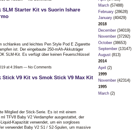
March
(57488)
SLM Starter Kit vs Suorin Ishare
February
(28628)
ormo
January
(40429)
2018
December
(34019)
November
(37292)
October
(38653)
em schlankes und leichtes Pen Style Pod E Zigarette
September
(13147)
dampfen ist. Der eingebaute 250-mAh-Akkuträger
OK SLM-Kit. Es verfügt über keinen Feuerschlüssel
August
(813)
2014
2019 at 4:39am — No Comments
April
(2)
1999
Stick V9 Kit vs Smok Stick V9 Max Kit
November
(42314)
1995
March
(2)
e Mitglied der Stick-Serie. Es ist mit einem
ml TFV8 Baby V2 Verdampfer ausgestattet, der
-Liquid-Kapazität verwendet, um ein sorgloses
fer verwendet Baby V2 S1 / S2-Spulen, um massive