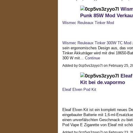
Wism
Punk 85W Mod Verkau
Wismec Reuleaux Tinker Mod
Wismec Reuleaux Tinker 300W TC Mod
z
sein ergonomisches Design aus, das vom 
Tinker Akkuträger wird mit drei 18650-Ba
300 W mit…
Continue
Added by 0cp5vs3zyyo7l on February 25, 
Eleaf
Kit bei de.vapormo
Eleaf Elven Pod Kit
Eleaf Elven Kit ist ein komplett neues 
eingebauter Batterie mit 1,6-ml-Ersatzka
einen unverfälschten Geschmack zu biete
Pod Vape E Zigarette von Eleaf mit sch
Added by 0cp5vs3zyyo7l on February 23, 