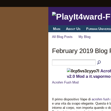
Main
About Us
Furman Universi
All Blog Posts
My Blog
February 2019 Blog
Acro
v2.0 Mod a it.vapormo
Acrohm Fush Mod
Il primo dispositivo Vape di
acrohm fush
e una vita da svapo elegante. Questa è 
intorno al corpo, non importa quando o dove