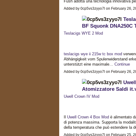
Fush adotta una tecnologia innovativa 
Added by 0cp5vs3zyyo7l on February 26, 
Tesl
BF Squonk DNA250C 
Teslacigs WYE 2 Mod
teslacigs wye ii 215w tc box mod
verwend
Abhängigkeit vom Spulenwiderstand erken
unterstützt eine maximale…
Continue
Added by 0cp5vs3zyyo7l on February 26, 
Uwel
Atomizzatore Saldi it
Uwell Crown IV Mod
Il
Uwell Crown 4 Box Mod
è alimentato da
di potenza massima. Supporta la modalità 
della temperatura che può estendere la d
Added by 0cp5vs3zyyo7l on February 25, 