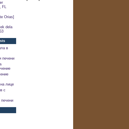
er
, FL
e Orias]
ek dela
63
sts
ила в
и печени
а
ечение
чение
на лице
в с
 печени