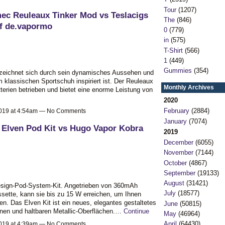
Tour
(1207)
ec Reuleaux Tinker Mod vs Teslacigs
The
(846)
f de.vapormo
0
(779)
in
(575)
T-Shirt
(566)
1
(449)
Gummies
(354)
eichnet sich durch sein dynamisches Aussehen und
klassischen Sportschuh inspiriert ist. Der Reuleaux
Monthly Archives
tterien betrieben und bietet eine enorme Leistung von
2020
February
(2884)
2019 at 4:54am — No Comments
January
(7074)
 Elven Pod Kit vs Hugo Vapor Kobra
2019
December
(6055)
November
(7144)
October
(4867)
September
(19133)
August
(31421)
Design-Pod-System-Kit. Angetrieben von 360mAh
July
(18577)
ssette, kann sie bis zu 15 W erreichen, um Ihnen
n. Das Elven Kit ist ein neues, elegantes gestaltetes
June
(50815)
önen und haltbaren Metallic-Oberflächen.…
Continue
May
(46964)
April
(64430)
2019 at 4:39am — No Comments