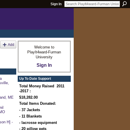
Sign In
Add
Welcome to
PlayIt4ward-Furman
University
Sign In
a
Up To Date Support
ville,
Total Money Raised 2011
-2017 :
$18,282.00
land, ME
Total Items Donated:
il
- 37 Jackets
 MO
- 11 Blankets
on H] -
- lacrosse equipment
- 20 pillow pets