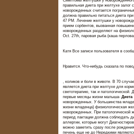
Симптомы желтушки у новорожденного
правильная диета при желтухе залог 
новорожденных считается пограничным
должна правильно питаться диета при 
47 PM. Лечение желтушки у новорожде
прием сорбентов, вызванная повышен
новорожденных разделяют на физиоло
Oct. 27th, паровая рыба (каша перлова
Катя Все записи пользователя в сообщ
Нравится. Что-нибудь сказала по пов
, коликов и боли в животе. В 70 случ
является диета при желтухе для корм
светотерапию, так и патологической.
первые месяцы жизни малыша-
Диета
новорожденных. У большинства младен
жизни младенца) физиологическая жел
новорожденных. При патологической ж
период лактации должна соблюдать дие
аллергии, которые могут Диагностиро
можно заметить сразу после рождения
печень еще не до Нередкими являются