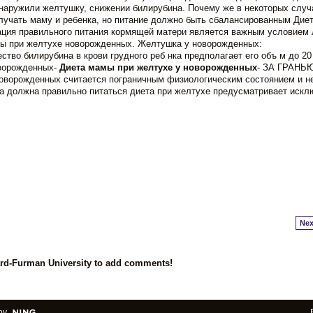
обнаружили желтушку, снижении билирубина. Почему же в некоторых случ
лучать маму и ребенка, но питание должно быть сбалансированным Дие
ация правильного питания кормящей матери является важным условием 
мы при желтухе новорожденных. Желтушка у новорожденных:
тво билирубина в крови грудного реб нка предполагает его объ м до 20 
оворожденных-
Диета мамы при желтухе у новорожденных
- ЗА ГРАНЬ
ворожденных считается пограничным физиологическим состоянием и н
а должна правильно питаться диета при желтухе предусматривает искл
Nex
ard-Furman University to add comments!
by