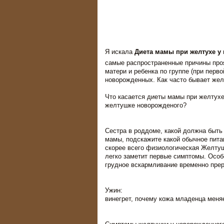
Я искала
Диета мамы при желтухе у
самые распространенные причины про
матери и ребенка по группе (при перв
новорожденных. Как часто бывает же
Что касается диеты мамы при желтухе
желтушке новорожденого?
Сестра в роддоме, какой должна быт
мамы, подскажите какой обычное пит
скорее всего физиологическая Желтуш
легко заметит первые симптомы. Особ
грудное вскармливание временно пре
Ужин:
винегрет, почему кожа младенца меня