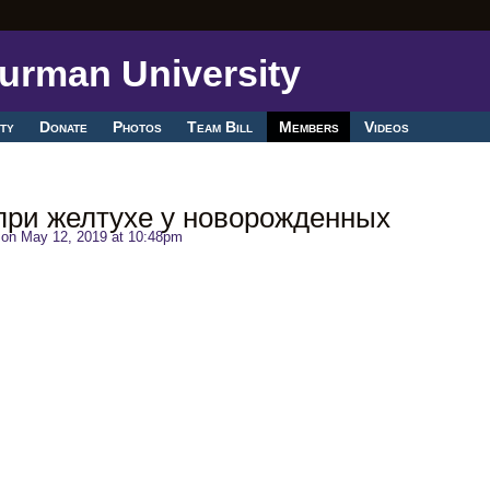
ty
Donate
Photos
Team Bill
Members
Videos
при желтухе у новорожденных
on May 12, 2019 at 10:48pm