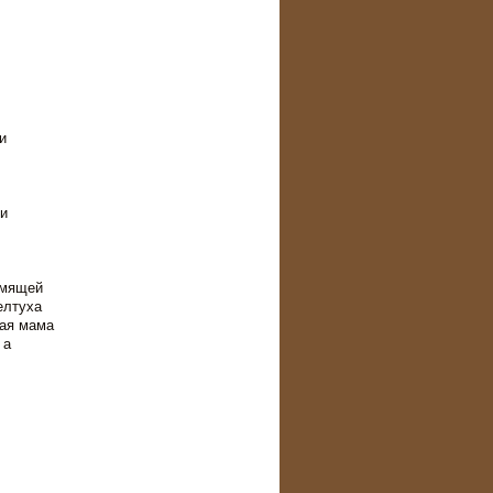
и
и
рмящей
елтуха
бая мама
 а