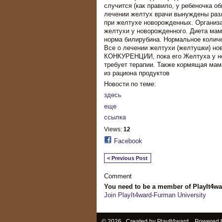
случится (как правило, у ребеночка 
лечении желтух врачи вынуждены раз
при желтухе новорожденных. Организ
желтухи у новорожденного. Диета ма
норма билирубина. Нормальное количес
Все о лечении желтухи (желтушки) н
КОНКУРЕНЦИИ, пока его Желтуха у но
требует терапии. Также кормящая мам
из рациона продуктов
Новости по теме:
здесь
еще
ссылка
Views:
12
Facebook
< Previous Post
Comment
You need to be a member of PlayIt4w
Join PlayIt4ward-Furman University
© 2026 Created by
PlayIt4ward
. Powered 