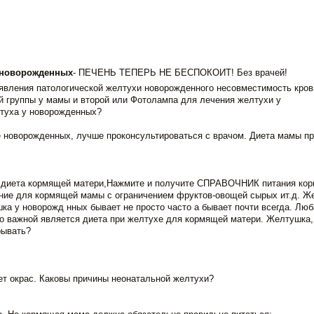
 новорожденных
- ПЕЧЕНЬ ТЕПЕРЬ НЕ БЕСПОКОИТ! Без врачей!
явления патологической желтухи новорожденного несовместимость кров
ой группы у мамы и второй или Фотолампа для лечения желтухи у
лтуха у новорожденных?
 новорожденных, лучше проконсультироваться с врачом. Диета мамы пр
ь диета кормящей матери,Нажмите и получите СПРАВОЧНИК питания ко
ание для кормящей мамы с ограничением фруктов-овощей сырых ит.д. Ж
ка у новорожд нных бывает не просто часто а бывает почти всегда. Лю
о важной является диета при желтухе для кормящей матери. Желтушка,
рывать?
ет окрас. Каковы причины неонатальной желтухи?