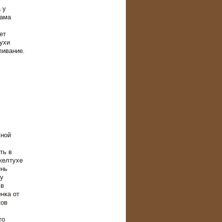
 у
мама
ет
ухи
ливание.
жной
ть в
желтухе
ень
у
 в
нка от
ков
то