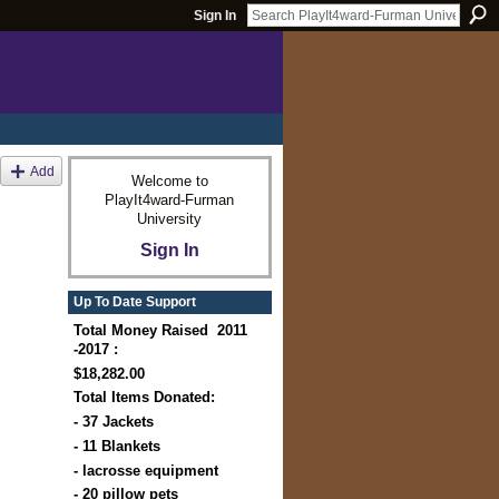
Sign In
Add
Welcome to
PlayIt4ward-Furman
University
Sign In
Up To Date Support
Total Money Raised 2011
-2017 :
$18,282.00
Total Items Donated:
- 37 Jackets
- 11 Blankets
- lacrosse equipment
- 20 pillow pets