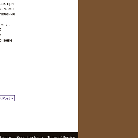
аях при
та мамы
лечения
мг л.
Ю
е
ючение
t Post >
Badges
|
Report an Issue
|
Terms of Service