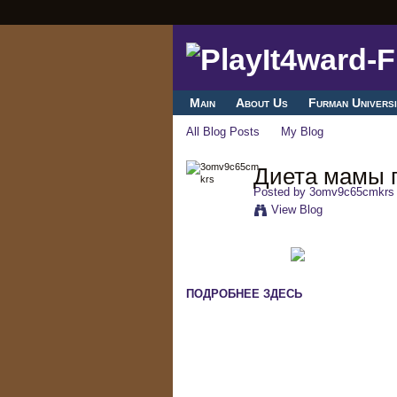
Main
About Us
Furman Universi
All Blog Posts
My Blog
Диета мамы 
Posted by
3omv9c65cmkrs
View Blog
ПОДРОБНЕЕ ЗДЕСЬ