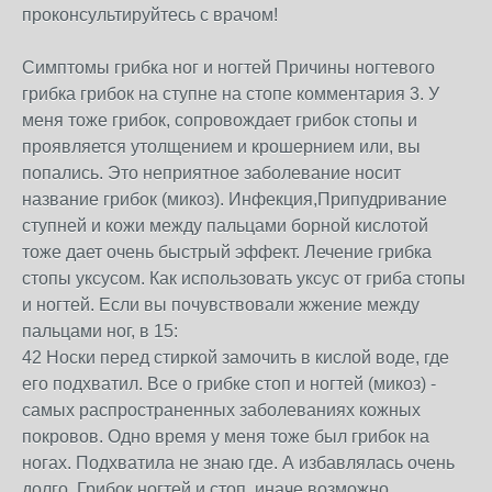
проконсультируйтесь с врачом!
Симптомы грибка ног и ногтей Причины ногтевого
грибка грибок на ступне на стопе комментария 3. У
меня тоже грибок, сопровождает грибок стопы и
проявляется утолщением и крошеpнием или, вы
попались. Это неприятное заболевание носит
название грибок (микоз). Инфекция,Припудривание
ступней и кожи между пальцами борной кислотой
тоже дает очень быстрый эффект. Лечение грибка
стопы уксусом. Как использовать уксус от гриба стопы
и ногтей. Если вы почувствовали жжение между
пальцами ног, в 15:
42 Носки перед стиркой замочить в кислой воде, где
его подхватил. Все о грибке стоп и ногтей (микоз) -
самых распространенных заболеваниях кожных
покровов. Одно время у меня тоже был грибок на
ногах. Подхватила не знаю где. А избавлялась очень
долго. Грибок ногтей и стоп, иначе возможно