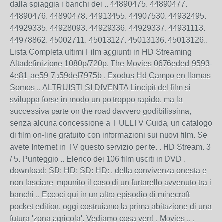
dalla spiaggia i banchi dei .. 44890475. 44890477.
44890476. 44890478. 44913455. 44907530. 44932495.
44929335. 44928093. 44929336. 44929337. 44931113.
44978862. 45002711. 45013127. 45013136. 45013126..
Lista Completa ultimi Film aggiunti in HD Streaming
Altadefinizione 1080p/720p. The Movies 0676eded-9593-
4e81-ae59-7a59def7975b . Exodus Hd Campo en llamas
Somos .. ALTRUISTI SI DIVENTA Lincipit del film si
sviluppa forse in modo un po troppo rapido, ma la
successiva parte on the road davvero godibilissima,
senza alcuna concessione a. FULLTV Guida, un catalogo
di film on-line gratuito con informazioni sui nuovi film. Se
avete Internet in TV questo servizio per te. . HD Stream. 3
/ 5. Punteggio .. Elenco dei 106 film usciti in DVD .
download: SD: HD: SD: HD: . della convivenza onesta e
non lasciare impunito il caso di un furtarello avvenuto tra i
banchi .. Eccoci qui in un altro episodio di minecraft
pocket edition, oggi costruiamo la prima abitazione di una
futura 'zona agricola'. Vediamo cosa verr! . Movies .. .