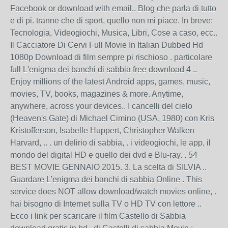
Facebook or download with email.. Blog che parla di tutto
e di pi. tranne che di sport, quello non mi piace. In breve:
Tecnologia, Videogiochi, Musica, Libri, Cose a caso, ecc..
Il Cacciatore Di Cervi Full Movie In Italian Dubbed Hd
1080p Download di film sempre pi rischioso . particolare
full L'enigma dei banchi di sabbia free download 4 ..
Enjoy millions of the latest Android apps, games, music,
movies, TV, books, magazines & more. Anytime,
anywhere, across your devices.. I cancelli del cielo
(Heaven's Gate) di Michael Cimino (USA, 1980) con Kris
Kristofferson, Isabelle Huppert, Christopher Walken
Harvard, .. . un delirio di sabbia, . i videogiochi, le app, il
mondo del digital HD e quello dei dvd e Blu-ray. . 54
BEST MOVIE GENNAIO 2015. 3. La scelta di SILVIA ..
Guardare L'enigma dei banchi di sabbia Online . This
service does NOT allow download/watch movies online, .
hai bisogno di Internet sulla TV o HD TV con lettore ..
Ecco i link per scaricare il film Castello di Sabbia