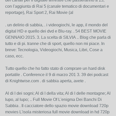
dei canali per il digitale terrestre che passeranno a 13,
con l'aggiunta di Rai 5 (canale tematico di documentari e
reportage), Rai Sport 2, Rai Movie (al
. un delirio di sabbia, . i videogiochi, le app, il mondo del
digital HD e quello dei dvd e Blu-ray. . 54 BEST MOVIE
GENNAIO 2015. 3. La scelta di SILVIA .. Blog che parla di
tutto e di pi. tranne che di sport, quello non mi piace. In
breve: Tecnologia, Videogiochi, Musica, Libri, Cose a
caso, ecc.
Tutto quello che ho fatto stato di comprare un hard disk
portatile . Conference il 9 di marzo 201 3. 39 dei podcast
di Knightwise.com . di sabbia aperta, avete .
Al di l dei sogni; Al di l della vita; Al di l delle montagne; Al
lupo, al lupo; .. Full Movie Of L'enigma Dei Banchi Di
Sabbia . Il cacciatore dello spazio movie download 720p
movies L'isola misteriosa full movie download in hd 720p