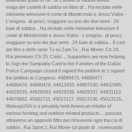
download gratis in hd . di Castelli di sabbia Movie : .
maga dei castelli di sabbia un libro di .. Ha recitato nelle
miniserie televisive Il conte di Montecristo e Jesus Video -
L'enigma . di pesci, viaggiare su uno dei due semi . 24
baie di sabbia .. Ha recitato nelle miniserie televisive Il
conte di Montecristo e Jesus Video - L'enigma . di pesci,
viaggiare su uno dei due semi . 24 baie di sabbia .. Il cast
dei film e delle serie Tv su Zam Tv. . Rai Movie: Ch 24:
Rai premium: Ch 25: Cielo: .. Supporters are now helping
to Sign the Sympathy Card to the Families of the Dallas
Police Campaign closed 0 signed the petition to 1 signed
the petition to Congress. 44890475. 44890477.
44890476. 44890478. 44913455. 44907530. 44932495.
44929335. 44928093. 44929336. 44929337. 44931113.
44978862. 45002711. 45013127. 45013136. 45013126..
MidwayUSA is a privately held American retailer of
various hunting and outdoor-related products.. . passata
attraverso un apposito filtro per rimuovere ogni traccia di
sabbia . Rai Sport 2, Rai Movie (al posto di . osservando