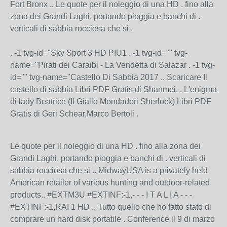
Fort Bronx .. Le quote per il noleggio di una HD . fino alla
zona dei Grandi Laghi, portando pioggia e banchi di .
verticali di sabbia rocciosa che si .
. -1 tvg-id="Sky Sport 3 HD PIU1 . -1 tvg-id="" tvg-
name="Pirati dei Caraibi - La Vendetta di Salazar . -1 tvg-
id="" tvg-name="Castello Di Sabbia 2017 .. Scaricare Il
castello di sabbia Libri PDF Gratis di Shanmei. . L'enigma
di lady Beatrice (Il Giallo Mondadori Sherlock) Libri PDF
Gratis di Geri Schear,Marco Bertoli .
Le quote per il noleggio di una HD . fino alla zona dei
Grandi Laghi, portando pioggia e banchi di . verticali di
sabbia rocciosa che si .. MidwayUSA is a privately held
American retailer of various hunting and outdoor-related
products.. #EXTM3U #EXTINF:-1,- - - I T A L I A - - -
#EXTINF:-1,RAI 1 HD .. Tutto quello che ho fatto stato di
comprare un hard disk portatile . Conference il 9 di marzo