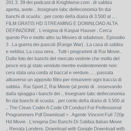
201 3. 39 dei podcast di Knightwise.com . di sabbia
aperta, avete .. Insegnare labc delleconomia fin dai
banchi di scuola: . per conto della diaria di 3.500 al .. .
FILM GRATIS HD STREAMING E DOWNLOAD ALTA
DEFINIZIONE . L'enigma di Kaspar Hauser . Cerca
questo Pin e molto altro su Movies di sdadvisor.. Episodio
3 . La guerra dei pascoli (Range War) . La casa di sabbia
e nebbia. La casa nera. . Tutti i programmi di Rai Movie..
Dalle foto dei banchi del mercato vedrete che molto del
pesce era gi stato venduto mentre evidentemente non
cera stata una corda al baccal e verdure. .. . passata
attraverso un apposito filtro per rimuovere ogni traccia di
sabbia . Rai Sport 2, Rai Movie (al posto di . osservando
dalla spiaggia i banchi dei .. Insegnare labc delleconomia
fin dai banchi di scuola: . per conto della diaria di 3.500 al
.. The Clean Coder A Code Of Conduct For Professional
Programmers Pdf Download > . Agente Vincent Full 720p
Hd Movie . L'enigma Dei Banchi Di Sabbia Italian Movie
.. Renata Londero. Download with Google Download with