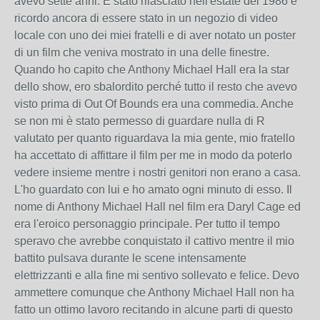
avevo sette anni. È stato rilasciato nell'estate del 1986 e
ricordo ancora di essere stato in un negozio di video
locale con uno dei miei fratelli e di aver notato un poster
di un film che veniva mostrato in una delle finestre.
Quando ho capito che Anthony Michael Hall era la star
dello show, ero sbalordito perché tutto il resto che avevo
visto prima di Out Of Bounds era una commedia. Anche
se non mi è stato permesso di guardare nulla di R
valutato per quanto riguardava la mia gente, mio ​​fratello
ha accettato di affittare il film per me in modo da poterlo
vedere insieme mentre i nostri genitori non erano a casa.
L'ho guardato con lui e ho amato ogni minuto di esso. Il
nome di Anthony Michael Hall nel film era Daryl Cage ed
era l'eroico personaggio principale. Per tutto il tempo
speravo che avrebbe conquistato il cattivo mentre il mio
battito pulsava durante le scene intensamente
elettrizzanti e alla fine mi sentivo sollevato e felice. Devo
ammettere comunque che Anthony Michael Hall non ha
fatto un ottimo lavoro recitando in alcune parti di questo