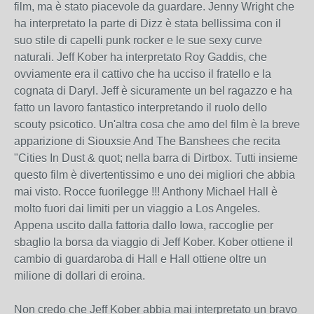
film, ma è stato piacevole da guardare. Jenny Wright che
ha interpretato la parte di Dizz è stata bellissima con il
suo stile di capelli punk rocker e le sue sexy curve
naturali. Jeff Kober ha interpretato Roy Gaddis, che
ovviamente era il cattivo che ha ucciso il fratello e la
cognata di Daryl. Jeff è sicuramente un bel ragazzo e ha
fatto un lavoro fantastico interpretando il ruolo dello
scouty psicotico. Un'altra cosa che amo del film è la breve
apparizione di Siouxsie And The Banshees che recita
"Cities In Dust & quot; nella barra di Dirtbox. Tutti insieme
questo film è divertentissimo e uno dei migliori che abbia
mai visto. Rocce fuorilegge !!! Anthony Michael Hall è
molto fuori dai limiti per un viaggio a Los Angeles.
Appena uscito dalla fattoria dallo Iowa, raccoglie per
sbaglio la borsa da viaggio di Jeff Kober. Kober ottiene il
cambio di guardaroba di Hall e Hall ottiene oltre un
milione di dollari di eroina.
Non credo che Jeff Kober abbia mai interpretato un bravo