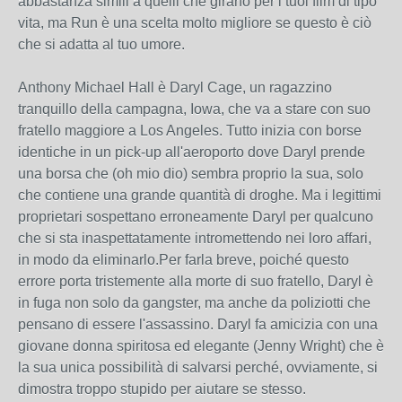
abbastanza simili a quelli che girano per i tuoi film di tipo
vita, ma Run è una scelta molto migliore se questo è ciò
che si adatta al tuo umore.
Anthony Michael Hall è Daryl Cage, un ragazzino
tranquillo della campagna, Iowa, che va a stare con suo
fratello maggiore a Los Angeles. Tutto inizia con borse
identiche in un pick-up all'aeroporto dove Daryl prende
una borsa che (oh mio dio) sembra proprio la sua, solo
che contiene una grande quantità di droghe. Ma i legittimi
proprietari sospettano erroneamente Daryl per qualcuno
che si sta inaspettatamente intromettendo nei loro affari,
in modo da eliminarlo.Per farla breve, poiché questo
errore porta tristemente alla morte di suo fratello, Daryl è
in fuga non solo da gangster, ma anche da poliziotti che
pensano di essere l'assassino. Daryl fa amicizia con una
giovane donna spiritosa ed elegante (Jenny Wright) che è
la sua unica possibilità di salvarsi perché, ovviamente, si
dimostra troppo stupido per aiutare se stesso.