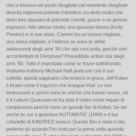
che si trovava nel posto sbagliato nel momento sbagliato
diventa improvvisamente l'obiettivo sia della mafia che
della loro squadra di poliziotti corrotti, grazie a un grosso
equivoco. Allo stesso modo, una giovane donna (Kelly
Preston) è in suo aiuto. Correre ha un'azione migliore,
una storia migliore, e l'inferno se sono le stelle
adolescenti degli anni '80 che stai cercando, perché non
accontentarti di Dempsey? Prevedibile action star degli
anni '80. Tutto è impostato come se fosse sottolineato.
Vediamo Anthony Michael Hall praticare con il suo
coltello, quindi sappiamo che entrerà in gioco. Jeff Kober
è bravo come il ragazzo che insegue Hall. Le sue
motivazioni e azioni sono le uniche che hanno senso, ed
è il cattivo! Qualcuno mi ha dato il video come regalo di
compleanno perché sono un grande fan di Kober. Se sei
anche tu, vai a guardare AUTOMATIC (1994) o il tuo
cofanetto di KINDRED invece. Questo film è stato il mio
preferito da quando l'ho visto per la prima volta quando