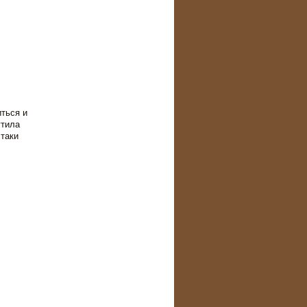
ться и
утила
 таки