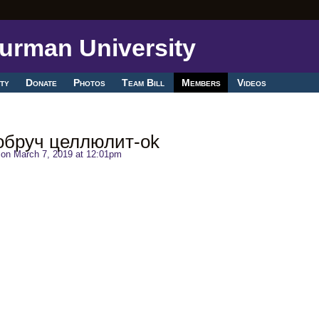
ty
Donate
Photos
Team Bill
Members
Videos
обруч целлюлит-ok
on March 7, 2019 at 12:01pm