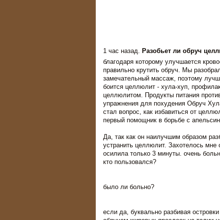
1 час назад.
Разобьет ли обруч цел
благодаря которому улучшается кров
правильно крутить обруч. Мы разобрал
замечательный массаж, поэтому лучше 
боится целлюлит - хула-хуп, профила
целлюлитом. Продукты питания проти
упражнения для похудения Обруч Хул
стал вопрос, как избавиться от целлю
первый помощник в борьбе с апельсин
Да, так как он наилучшим образом ра
устранить целлюлит. Захотелось мне 
осилила только 3 минуты. очень больн
кто пользовался?
было ли больно?
если да, буквально разбивая островк