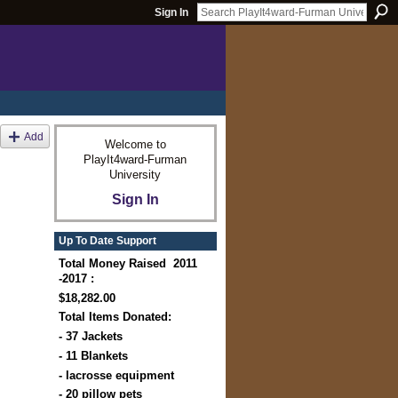
Sign In
Add
Welcome to
PlayIt4ward-Furman
University
Sign In
Up To Date Support
Total Money Raised 2011
-2017 :
$18,282.00
Total Items Donated:
- 37 Jackets
- 11 Blankets
- lacrosse equipment
- 20 pillow pets