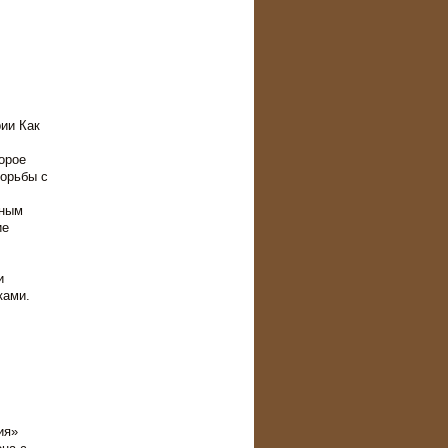
ии Как
орое
борьбы с
ьным
ие
и
ками.
ия»