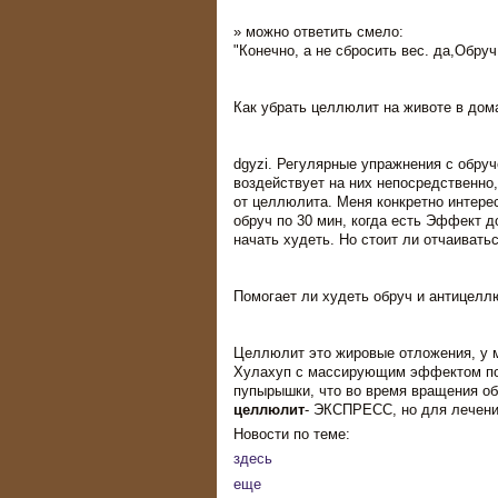
» можно ответить смело:
"Конечно, а не сбросить вес. да,Обруч
Как убрать целлюлит на животе в до
dgyzi. Регулярные упражнения с обруч
воздействует на них непосредственно
от целлюлита. Меня конкретно интере
обруч по 30 мин, когда есть Эффект д
начать худеть. Но стоит ли отчаиватьс
Помогает ли худеть обруч и антицел
Целлюлит это жировые отложения, у м
Хулахуп с массирующим эффектом поп
пупырышки, что во время вращения о
целлюлит
- ЭКСПРЕСС, но для лечени
Новости по теме:
здесь
еще