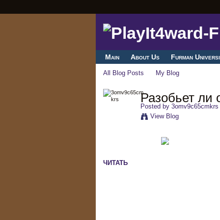
Main
About Us
Furman Universi
All Blog Posts
My Blog
Разобьет ли 
Posted by
3omv9c65cmkrs
View Blog
ЧИТАТЬ