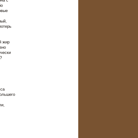
на с
бо
овые
ный,
потерь
й жир
вно
ически
?
сса
большего
ли,