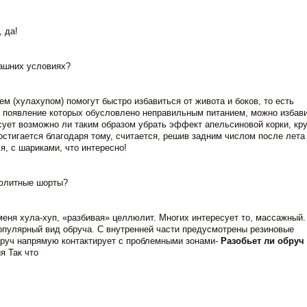
, да!
машних условиях?
ем (хулахупом) помогут быстро избавиться от живота и боков, то есть
, появление которых обусловлено неправильным питанием, можно избави
сует возможно ли таким образом убрать эффект апельсиновой корки, кр
остигается благодаря тому, считается, решив задним числом после лета
я, с шариками, что интересно!
люлитные шорты?
еня хула-хуп, «разбивая» целлюлит. Многих интересует то, массажный.
улярный вид обруча. С внутренней части предусмотрены резиновые
бруч напрямую контактирует с проблемными зонами-
Разобьет ли обруч
я Так что