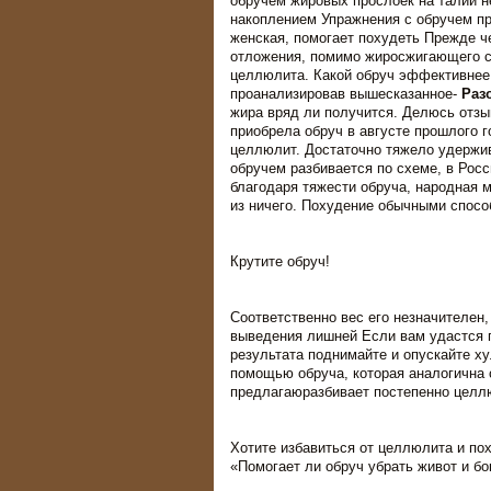
обручем жировых прослоек на талии н
накоплением Упражнения с обручем пр
женская, помогает похудеть Прежде ч
отложения, помимо жиросжигающего св
целлюлита. Какой обруч эффективнее 
проанализировав вышесказанное-
Раз
жира вряд ли получится. Делюсь отз
приобрела обруч в августе прошлого 
целлюлит. Достаточно тяжело удержив
обручем разбивается по схеме, в Росс
благодаря тяжести обруча, народная 
из ничего. Похудение обычными спосо
Крутите обруч!
Соответственно вес его незначителен,
выведения лишней Если вам удастся по
результата поднимайте и опускайте ху
помощью обруча, которая аналогична 
предлагаюразбивает постепенно целлю
Хотите избавиться от целлюлита и пох
«Помогает ли обруч убрать живот и бо