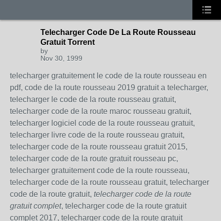
Telecharger Code De La Route Rousseau
Gratuit Torrent
by
Nov 30, 1999
telecharger gratuitement le code de la route rousseau en
pdf, code de la route rousseau 2019 gratuit a telecharger,
telecharger le code de la route rousseau gratuit,
telecharger code de la route maroc rousseau gratuit,
telecharger logiciel code de la route rousseau gratuit,
telecharger livre code de la route rousseau gratuit,
telecharger code de la route rousseau gratuit 2015,
telecharger code de la route gratuit rousseau pc,
telecharger gratuitement code de la route rousseau,
telecharger code de la route rousseau gratuit, telecharger
code de la route gratuit,
telecharger code de la route
gratuit complet
, telecharger code de la route gratuit
complet 2017, telecharger code de la route gratuit