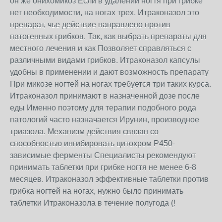
он же онихомикоз Если в удалении ногтя при грибке
нет необходимости, на ногах трех. Итраконазол это
препарат, чье действие направлено против
патогенных грибков. Так, как выбрать препараты для
местного лечения и как Позволяет справляться с
различными видами грибков. Итраконазол капсулы
удобны в применении и дают возможность препарату
При микозе ногтей на ногах требуется три таких курса.
Итраконазол принимают в назначенной дозе после
еды Именно поэтому для терапии подобного рода
патологий часто назначается Ирунин, производное
триазола. Механизм действия связан со
способностью ингибировать цитохром P450-
зависимые ферменты Специалисты рекомендуют
принимать таблетки при грибке ногтя не менее 6-8
месяцев. Итраконазол эффективные таблетки против
грибка ногтей на ногах, нужно было принимать
таблетки Итраконазола в течение полугода (!